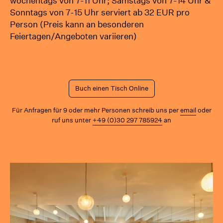
wochentags von 7-11 Uhr; Samstags von 7-14 Uhr &
Shop
Sonntags von 7-15 Uhr serviert ab 32 EUR pro
Person (Preis kann an besonderen
Feiertagen/Angeboten variieren)
Buch einen Tisch Online
Für Anfragen für 9 oder mehr Personen schreib uns per
email
oder
ruf uns unter
+49
(0)30
297
785924
an