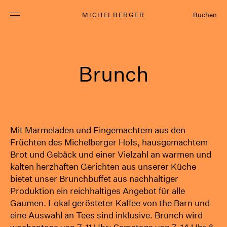
MICHELBERGER
Buchen
Zimmer
Brunch
Essen & Trinken
Brunch
Mittagessen
Abendessen
Café
Mit Marmeladen und Eingemachtem aus den
Früchten des Michelberger Hofs, hausgemachtem
Weinbar
Brot und Gebäck und einer Vielzahl an warmen und
Privates Abendessen
kalten herzhaften Gerichten aus unserer Küche
Räume
bietet unser Brunchbuffet aus nachhaltiger
Projekte
Produktion ein reichhaltiges Angebot für alle
Jobs
Gaumen. Lokal gerösteter Kaffee von the Barn und
eine Auswahl an Tees sind inklusive. Brunch wird